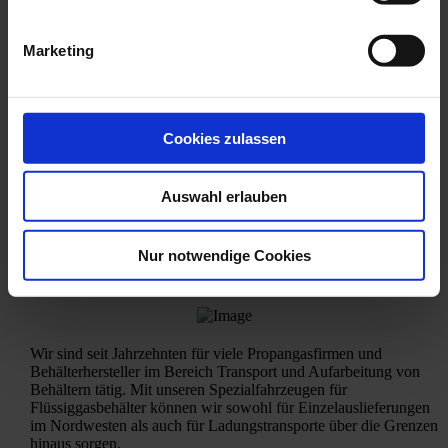
0
12.000 Behälter-
Marketing
bewegungen
pro Jahr
Cookies zulassen
Auswahl erlauben
Nur notwendige Cookies
Wir sind seit Jahrzehnten für viele Propangasfirmen und
Behälterhersteller im Bereich Transport und Aufarbeitung von
Behältern tätig. Mit unseren Spezialfahrzeugen für
Flüssiggasbehälter können wir sowohl für Einzelauslieferungen
im Nordwesten als auch für Ladungstransporte über die Grenzen
hinaus sorgen.